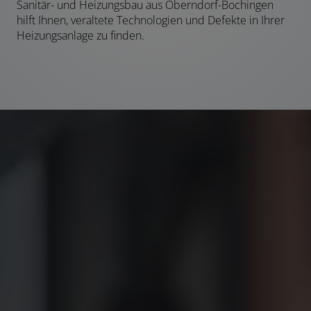
Sanitär- und Heizungsbau aus Oberndorf-Bochingen
hilft Ihnen, veraltete Technologien und Defekte in Ihrer
Heizungsanlage zu finden.