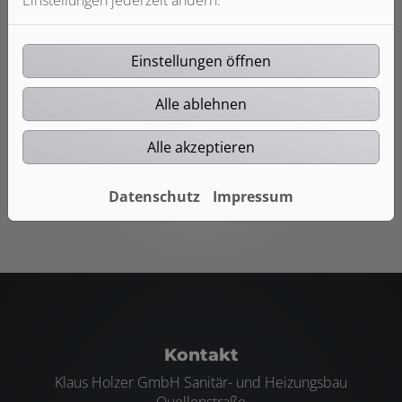
Sie wollen sicher sein, dass Ihr
Trinkwasser immer sauber ist oder
möchten Ihren Wasserverbrauch
Einstellungen öffnen
optimieren? Dann sprechen Sie
mit Klaus Holzer GmbH Sanitär-
und Heizungsbau.
Alle ablehnen
Weiterlesen
Alle akzeptieren
Datenschutz
Impressum
Footer - Kontaktdaten und Öffnungszei
Kontakt
Klaus Holzer GmbH Sanitär- und Heizungsbau
Quellenstraße