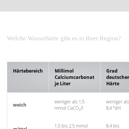
Welche Wasserhärte gibt es in Ihrer Region?
Härtebereich
Millimol
Grad
Calciumcarbonat
deutsche
je Liter
Härte
weniger als 1,5
weniger als
weich
mmol CaCO₃/l
8,4 °dH
1,5 bis 2,5 mmol
8,4 bis