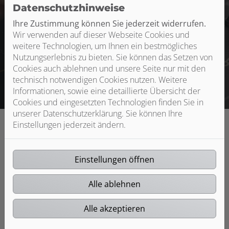
Datenschutzhinweise
anpassbar ist. Klaus Holzer GmbH Sanitär- und
Heizungsbau ist Ihr Fachbetrieb fürs Bad in Oberndorf-
Ihre Zustimmung können Sie jederzeit widerrufen.
Bochingen.
Wir verwenden auf dieser Webseite Cookies und
weitere Technologien, um Ihnen ein bestmögliches
Nutzungserlebnis zu bieten. Sie können das Setzen von
Jetzt anfragen
Cookies auch ablehnen und unsere Seite nur mit den
technisch notwendigen Cookies nutzen. Weitere
Informationen, sowie eine detaillierte Übersicht der
Cookies und eingesetzten Technologien finden Sie in
unserer Datenschutzerklärung. Sie können Ihre
Einstellungen jederzeit ändern.
Einstellungen öffnen
Unsere Kompetenzen
Alle ablehnen
Individuelle & hochwertige Badplanung
Professionelle Installation
Alle akzeptieren
Gutes Preis-Leistungs-Verhältnis