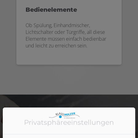
Bedienelemente
Ob Spülung, Einhandmischer,
Lichtschalter oder Türgriffe, all diese
Elemente müssen einfach bedienbar
und leicht zu erreichen sein.
Privatsphäre­einstellungen
Lassen Sie sich von unserem kompetenten Team
individuell beraten, damit Ihr barrierefreies Bad perfekt
zu Ihren Bedürfnissen passt – und bei Bedarf einfach