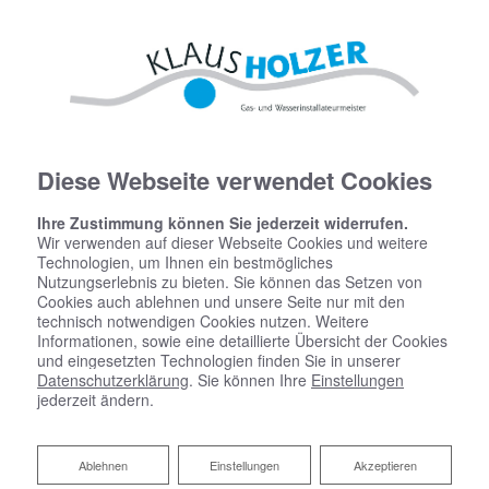
Diese Webseite verwendet Cookies
Ihre Zustimmung können Sie jederzeit widerrufen.
Wir verwenden auf dieser Webseite Cookies und weitere
Technologien, um Ihnen ein bestmögliches
Nutzungserlebnis zu bieten. Sie können das Setzen von
Cookies auch ablehnen und unsere Seite nur mit den
Startseite
»
Bad
»
Badinspiration & Musterbäder
»
Komfort-Bad 7 ㎡
technisch notwendigen Cookies nutzen. Weitere
Informationen, sowie eine detaillierte Übersicht der Cookies
und eingesetzten Technologien finden Sie in unserer
Komfort-Bad 7 ㎡
Datenschutzerklärung
. Sie können Ihre
Einstellungen
jederzeit ändern.
Ablehnen
Ablehnen
Einstellungen
Akzeptieren