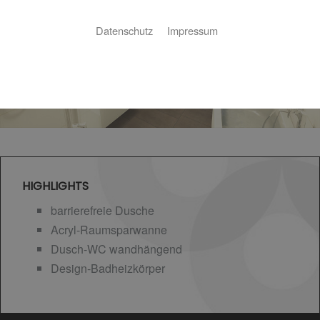
Datenschutz
Impressum
HIGHLIGHTS
barrierefreie Dusche
Acryl-Raumsparwanne
Dusch-WC wandhängend
Design-Badheizkörper