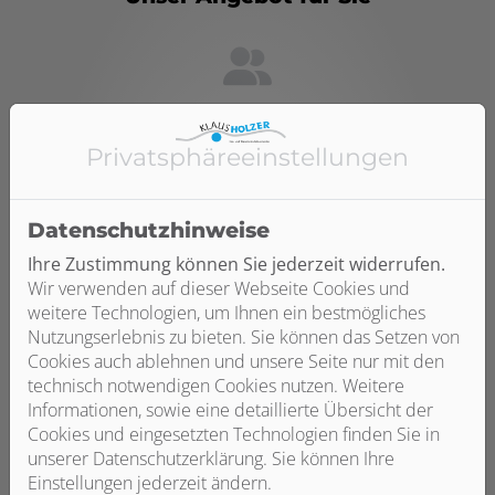
Individuelle Beratung
Privatsphäre­einstellungen
Jedes Bad, jede Toilette ist anders. Wir beraten Sie zu
den möglichen Lichtlösungen, vom klassischen
Lichtschalter bis hin zu Beleuchtungskonzepten, die in
Datenschutzhinweise
Ihr Smart Home eingebunden werden.
Ihre Zustimmung können Sie jederzeit widerrufen.
Wir verwenden auf dieser Webseite Cookies und
weitere Technologien, um Ihnen ein bestmögliches
Nutzungserlebnis zu bieten. Sie können das Setzen von
Cookies auch ablehnen und unsere Seite nur mit den
Planung von Fachleuten
technisch notwendigen Cookies nutzen. Weitere
Informationen, sowie eine detaillierte Übersicht der
Sie wollen nicht jedes Mal erblinden, wenn Sie nachts
Cookies und eingesetzten Technologien finden Sie in
auf die Toilette müssen? Mit dem richtigen Konzept aus
unserer Datenschutzerklärung. Sie können Ihre
direkter und indirekter Beleuchtung ist das ein Problem
Einstellungen jederzeit ändern.
der Vergangenheit – und ganz nebenbei wirkt der Raum