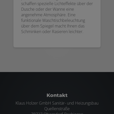
schaffen spezielle Lichteffekte über der
Dusche oder der Wanne eine
angenehme Atmosphäre. Eine
funktionale Waschtischbeleuchtung
über dem Spiegel macht Ihnen das
Schminken oder Rasieren leichter.
Footer - Kontaktdaten und Öffnungszei
Kontakt
Klaus Holzer GmbH Sanitär- und Heizungsbau
Quellenstraße